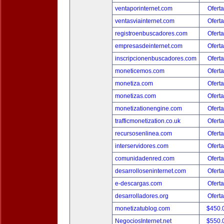
ventaporinternet.com
Oferta
ventasviainternet.com
Oferta
registroenbuscadores.com
Oferta
empresasdeinternet.com
Oferta
inscripcionenbuscadores.com
Oferta
moneticemos.com
Oferta
monetiza.com
Oferta
monetizas.com
Oferta
monetizationengine.com
Oferta
trafficmonetization.co.uk
Oferta
recursosenlinea.com
Oferta
interservidores.com
Oferta
comunidadenred.com
Oferta
desarrolloseninternet.com
Oferta
e-descargas.com
Oferta
desarrolladores.org
Oferta
monetizatublog.com
$450.
NegociosInternet.net
$550.