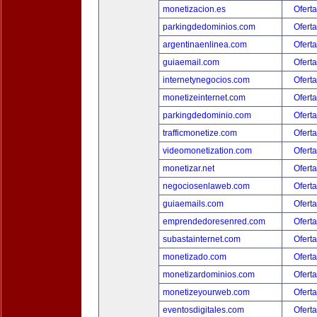
monetizacion.es
Oferta
parkingdedominios.com
Oferta
argentinaenlinea.com
Oferta
guiaemail.com
Oferta
internetynegocios.com
Oferta
monetizeinternet.com
Oferta
parkingdedominio.com
Oferta
trafficmonetize.com
Oferta
videomonetization.com
Oferta
monetizar.net
Oferta
negociosenlaweb.com
Oferta
guiaemails.com
Oferta
emprendedoresenred.com
Oferta
subastainternet.com
Oferta
monetizado.com
Oferta
monetizardominios.com
Oferta
monetizeyourweb.com
Oferta
eventosdigitales.com
Oferta