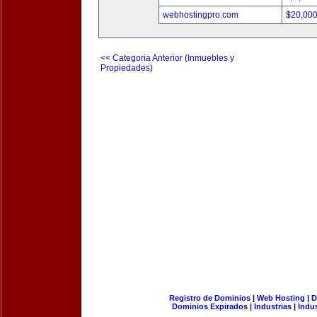
webhostingpro.com
$20,00
<< Categoria Anterior (Inmuebles y
Propiedades)
Registro de Dominios
|
Web Hosting
|
D
Dominios Expirados
|
Industrias
|
Indu