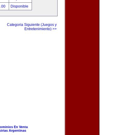
0.00
Disponible
Categoria Siguiente (Juegos y
Entretenimiento) >>
ominios En Venta
strias Argentinas