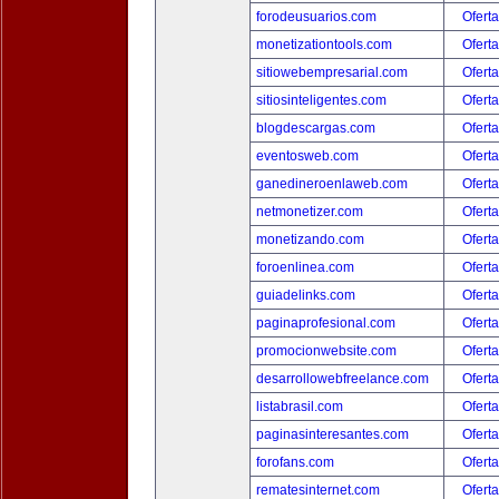
forodeusuarios.com
Oferta
monetizationtools.com
Oferta
sitiowebempresarial.com
Oferta
sitiosinteligentes.com
Oferta
blogdescargas.com
Oferta
eventosweb.com
Oferta
ganedineroenlaweb.com
Oferta
netmonetizer.com
Oferta
monetizando.com
Oferta
foroenlinea.com
Oferta
guiadelinks.com
Oferta
paginaprofesional.com
Oferta
promocionwebsite.com
Oferta
desarrollowebfreelance.com
Oferta
listabrasil.com
Oferta
paginasinteresantes.com
Oferta
forofans.com
Oferta
rematesinternet.com
Oferta