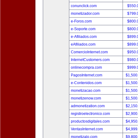
conunclick.com
$550.
monetizador.com
$799.
e-Foros.com
$800.
e-Soporte.com
$800.
e-Afiliados.com
$899.
eAfiliados.com
$899.
ComercioInternet.com
$950.
InternetCustomers.com
$980.
onlinecompra.com
$999.
PagosInternet.com
$1,500
e-Contenidos.com
$1,500
monetizacao.com
$1,500
monetizenow.com
$1,500
admonetization.com
$2,150
registroelectronico.com
$2,900
productosdigitales.com
$4,950
VentasInternet.com
$4,999
monetizalo.com
$9,800