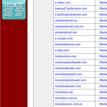
e-sitios.com
Oferta
InternetClasificados.com
Oferta
ClasificadosInternet.com
Oferta
ventasinternet.es
Oferta
ventasinternet.com.es
Oferta
ventainternet.net
Oferta
e-cargas.com
Oferta
internetmarcas.com
Oferta
e-lista.com
Oferta
misdominios.net
Oferta
construyetusitioweb.com
Oferta
monetizatusitio.com
Oferta
monetizartuweb.com
Oferta
monetizatusitioweb.com
Oferta
monetizatuweb.com
Oferta
monetizar.org
Oferta
monetiza.com.es
Oferta
monetizacion.com.es
Oferta