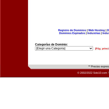
Registro de Dominios
|
Web Hosting
|
D
Dominios Expirados
|
Industrias
|
Indu
Categorías de Dominio:
[Pág. princi
** Precios expre
© 2002/2022 Solo10.com