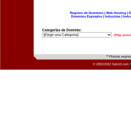
Registro de Dominios
|
Web Hosting
|
D
Dominios Expirados
|
Industrias
|
Indu
Categorías de Dominio:
[Pág. princi
** Precios expre
© 2002/2022 Solo10.com