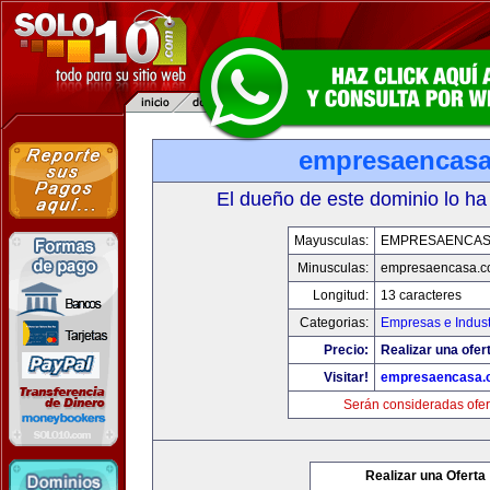
empresaencas
El dueño de este dominio lo ha
Mayusculas:
EMPRESAENCAS
Minusculas:
empresaencasa.
Longitud:
13 caracteres
Categorias:
Empresas e Indust
Precio:
Realizar una ofer
Visitar!
empresaencasa.
Serán consideradas ofer
Realizar una Oferta