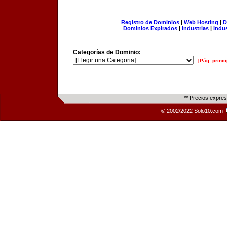
Registro de Dominios
|
Web Hosting
|
D
Dominios Expirados
|
Industrias
|
Indu
Categorías de Dominio:
[Pág. princi
** Precios expre
© 2002/2022 Solo10.com