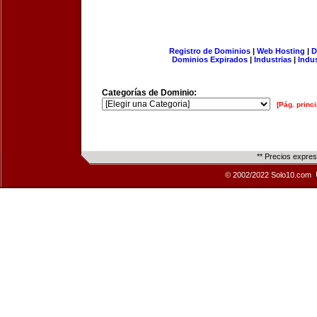
Registro de Dominios
|
Web Hosting
|
D
Dominios Expirados
|
Industrias
|
Indu
Categorías de Dominio:
[Pág. princi
** Precios expre
© 2002/2022 Solo10.com