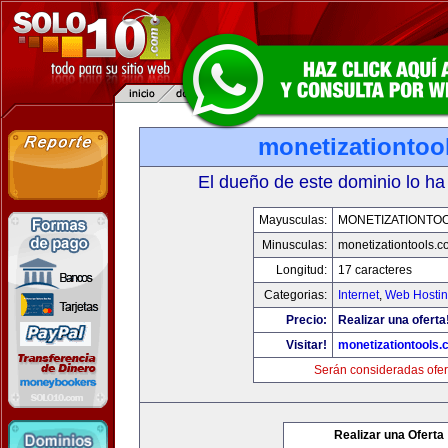
monetizationtoo
El dueño de este dominio lo ha
Mayusculas:
MONETIZATIONTO
Minusculas:
monetizationtools.
Longitud:
17 caracteres
Categorias:
Internet
,
Web Hostin
Precio:
Realizar una oferta
Visitar!
monetizationtools
Serán consideradas ofer
Realizar una Oferta