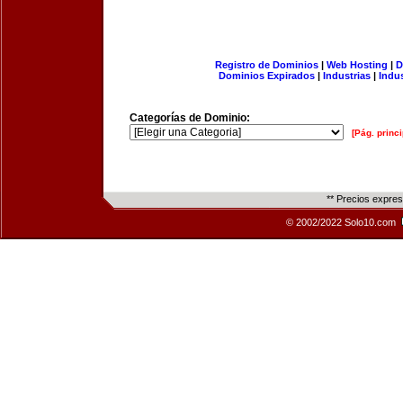
Registro de Dominios
|
Web Hosting
|
D
Dominios Expirados
|
Industrias
|
Indu
Categorías de Dominio:
[Pág. princi
** Precios expre
© 2002/2022 Solo10.com