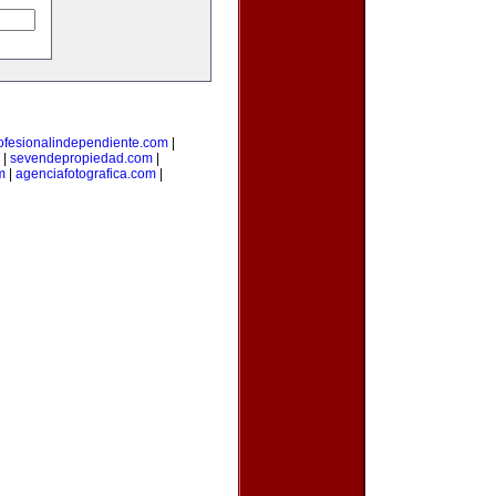
ofesionalindependiente.com
|
|
sevendepropiedad.com
|
m
|
agenciafotografica.com
|