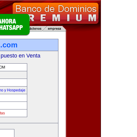
o.com
 puesto en Venta
COM
smo y Hospedaje
tas