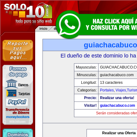
guiachacabuc
El dueño de este dominio lo ha
Mayusculas:
GUIACHACABUCO.
Minusculas:
guiachacabuco.com
Longitud:
13 caracteres
Categorias:
Portales
,
Viajes,Turi
Precio:
Realizar una oferta!
Visitar!
guiachacabuco.com
Serán consideradas ofer
Realizar una Oferta