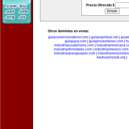
Precio Ofrecido $
Otros dominios en venta:
guiacomercioexterior.com
|
guiaespiritual.net
|
guia
guiajujuy.com
|
guiaproveedores.com
|
h
industriaecuatoriana.com
|
industriamexicana.
industriasforestales.com
|
industriasmexico.com
industriasparaguayas.com
|
industriavenezolan
keybuyersclub.org
|