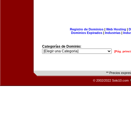
Registro de Dominios
|
Web Hosting
|
D
Dominios Expirados
|
Industrias
|
Indu
Categorías de Dominio:
[Pág. princi
** Precios expre
© 2002/2022 Solo10.com