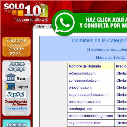
Dominios de la Categorí
11 dominios en esta categ
Mostrando 1 de 11
Nombre de Dominio
Precio
e-Seguridad.com
Oferta
zonaseguridad.com
Oferta
e-jovenes.com
Oferta
segurosparaelhogar.com
Oferta
empresaencasa.com
Oferta
areahogar.com
Oferta
mantenimientodelhogar.com
Oferta
seguropersonal.com
Oferta