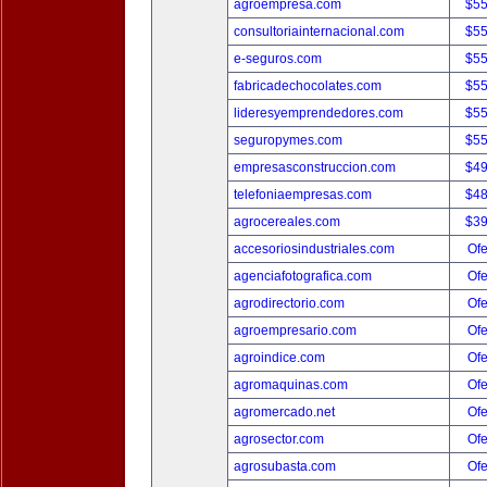
agroempresa.com
$5
consultoriainternacional.com
$5
e-seguros.com
$5
fabricadechocolates.com
$5
lideresyemprendedores.com
$5
seguropymes.com
$5
empresasconstruccion.com
$4
telefoniaempresas.com
$4
agrocereales.com
$3
accesoriosindustriales.com
Ofe
agenciafotografica.com
Ofe
agrodirectorio.com
Ofe
agroempresario.com
Ofe
agroindice.com
Ofe
agromaquinas.com
Ofe
agromercado.net
Ofe
agrosector.com
Ofe
agrosubasta.com
Ofe