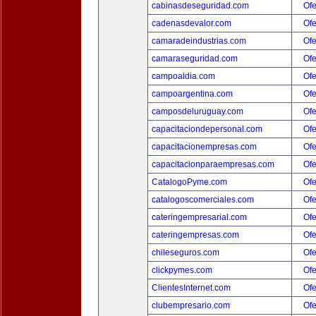
cabinasdeseguridad.com
Ofe
cadenasdevalor.com
Ofe
camaradeindustrias.com
Ofe
camaraseguridad.com
Ofe
campoaldia.com
Ofe
campoargentina.com
Ofe
camposdeluruguay.com
Ofe
capacitaciondepersonal.com
Ofe
capacitacionempresas.com
Ofe
capacitacionparaempresas.com
Ofe
CatalogoPyme.com
Ofe
catalogoscomerciales.com
Ofe
cateringempresarial.com
Ofe
cateringempresas.com
Ofe
chileseguros.com
Ofe
clickpymes.com
Ofe
ClientesInternet.com
Ofe
clubempresario.com
Ofe