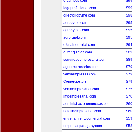
e-campos.com
$9
logoprofesional.com
$9
directoriopyme.com
$9
agropyme.com
$9
agropymes.com
$9
agrorural.com
$9
ofertaindustrial.com
$9
e-franquicias.com
$8
seguridadempresarial.com
$8
agroempresarios.com
$7
ventaempresas.com
$7
Comercios.biz
$7
ventaempresarial.com
$7
infoempresarial.com
$7
administracionempresas.com
$6
boletinempresarial.com
$6
entrenamientocomercial.com
$5
empresasparaguay.com
$5