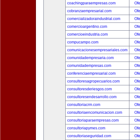
coachingparaempresas.com
Ofe
cobranzaempresarial.com
Ofe
comercializadoraindustrial.com
Ofe
comercioargentino.com
Ofe
comercioeindustria.com
Ofe
compucampo.com
Ofe
comunicacionesempresariales.com
Ofe
comunidadempresaria.com
Ofe
comunidadempresas.com
Ofe
conferenciaempresarial.com
Ofe
consultoresagropecuarios.com
Ofe
consultoresderiesgos.com
Ofe
consultoresendesarrollo.com
Ofe
consultoriacrm.com
Ofe
consultoriaencomunicacion.com
Ofe
consultoriaparaempresas.com
Ofe
consultoriapymes.com
Ofe
consultoriaseguridad.com
Ofe