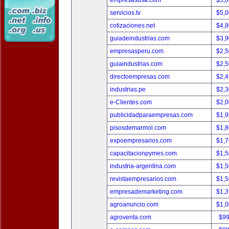
empresasusa.com
$5,
servicios.tv
$5,
cotizaciones.net
$4,
guiadeindustrias.com
$3,
empresasperu.com
$2,
guiaindustrias.com
$2,
directoempresas.com
$2,
industrias.pe
$2,
e-Clientes.com
$2,
publicidadparaempresas.com
$1,
pisosdemarmol.com
$1,
expoempresarios.com
$1,
capacitacionpymes.com
$1,
industria-argentina.com
$1,
revistaempresarios.com
$1,
empresademarketing.com
$1,
agroanuncio.com
$1,
agroventa.com
$9