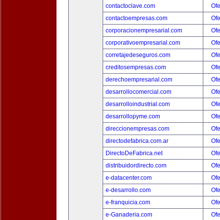
contactoclave.com
Ofe
contactoempresas.com
Ofe
corporacionempresarial.com
Ofe
corporativoempresarial.com
Ofe
corretajedeseguros.com
Ofe
creditosempresas.com
Ofe
derechoempresarial.com
Ofe
desarrollocomercial.com
Ofe
desarrolloindustrial.com
Ofe
desarrollopyme.com
Ofe
direccionempresas.com
Ofe
directodefabrica.com.ar
Ofe
DirectoDeFabrica.net
Ofe
distribuidordirecto.com
Ofe
e-datacenter.com
Ofe
e-desarrollo.com
Ofe
e-franquicia.com
Ofe
e-Ganaderia.com
Ofe