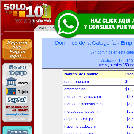
Dominios de la Categoría -
Empr
374 dominios en esta categ
Mostrando 1 de 150
Ver siguientes 150 >>
Nombre de Dominio
Prec
ganaderia.com
$95,
empresas.pe
$10,
mercadoservicios.com
$9,
mercadoempresas.com
$8,
mercadocampo.com
$7,
empresas.com.pa
$6,
hypermercado.com
$5,