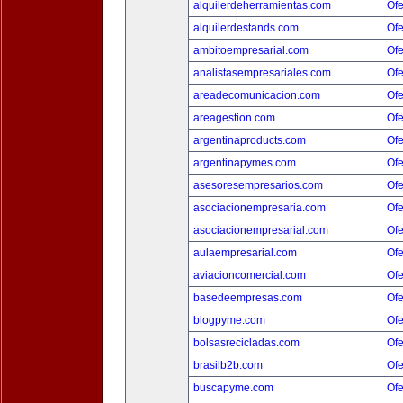
alquilerdeherramientas.com
Ofe
alquilerdestands.com
Ofe
ambitoempresarial.com
Ofe
analistasempresariales.com
Ofe
areadecomunicacion.com
Ofe
areagestion.com
Ofe
argentinaproducts.com
Ofe
argentinapymes.com
Ofe
asesoresempresarios.com
Ofe
asociacionempresaria.com
Ofe
asociacionempresarial.com
Ofe
aulaempresarial.com
Ofe
aviacioncomercial.com
Ofe
basedeempresas.com
Ofe
blogpyme.com
Ofe
bolsasrecicladas.com
Ofe
brasilb2b.com
Ofe
buscapyme.com
Ofe